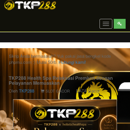
Toggle
navigation
Skrip Anda bermasalah? Yuk pakai jasa bengkel kode
phpmu.com :) Mulai 50rb.
Hubungi kami!
TKP288 Health Spa Relaksasi Premium dengan
Pelayanan Memuaskan
Oleh
TKP288
DATA Gacor
SLOT GACOR