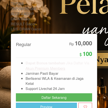
TKP288
TKP288 RESMI
SLOT GACOR
DATA Gacor
RESULT Gacor
LIVE DRAW Gacor
10,000
Regular
Rp
100
Dapat Bonus tambahan
Jika Daftar Via
Akun Premium Members
Jaminan Pasti Bayar
Berlisensi WLA & Keamanan di Jaga
Ketat
Support Livechat 24 Jam
Daftar Sekarang
Preview