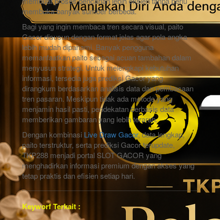
membuat proses pencarian lebih efisien tanpa perlu
membuka banyak sumber berbeda.
Bagi yang ingin membaca tren secara visual, paito
Gacor disusun dengan format jelas agar pola angka
lebih mudah dipahami. Banyak pengguna
memanfaatkan paito sebagai acuan tambahan dalam
menyusun strategi. Untuk melengkapi kebutuhan
informasi, tersedia juga prediksi Gacor yang
dirangkum berdasarkan analisis data dan pembacaan
tren pasaran. Meskipun tidak ada metode yang
menjamin hasil pasti, pendekatan berbasis data
memberikan gambaran yang lebih terarah.
Dengan kombinasi
Live Draw Gacor
, data lengkap,
paito terstruktur, serta prediksi Gacor terupdate,
TKP288 menjadi portal SLOT GACOR yang
menghadirkan informasi premium dengan akses yang
tetap praktis dan efisien setiap hari.
Keyworf Terkait :