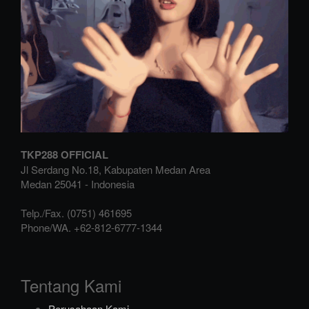
TKP288 OFFICIAL
Jl Serdang No.18, Kabupaten Medan Area
Medan
25041
-
Indonesia
Telp./Fax.
(0751) 461695
Phone/WA.
+62-812-6777-1344
Tentang Kami
Perusahaan Kami