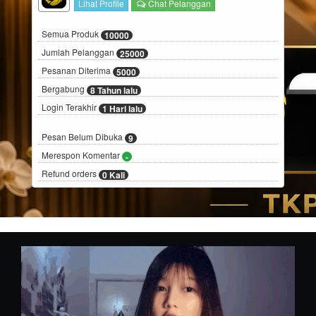
Lihat Profile
Chat Pelanggan
Semua Produk
10000
Jumlah Pelanggan
25000
Pesanan Diterima
5000
Bergabung
8 Tahun lalu
Login Terakhir
1 Hari lalu
Pesan Belum Dibuka
9
Merespon Komentar
-
Refund orders
0 Kali